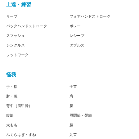
上達・練習
サーブ
フォアハンドストローク
バックハンドストローク
ボレー
スマッシュ
レシーブ
シングルス
ダブルス
フットワーク
怪我
手・指
手首
肘・腕
肩
背中（肩甲骨）
腰
腹部
股関節・臀部
太もも
膝
ふくらはぎ・すね
足首