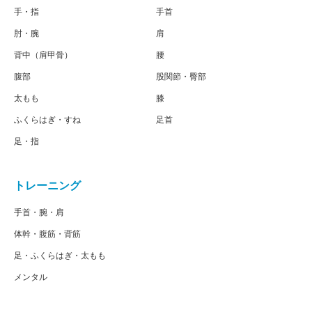
手・指
手首
肘・腕
肩
背中（肩甲骨）
腰
腹部
股関節・臀部
太もも
膝
ふくらはぎ・すね
足首
足・指
トレーニング
手首・腕・肩
体幹・腹筋・背筋
足・ふくらはぎ・太もも
メンタル