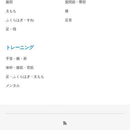
腹部
股関節・臀部
太もも
膝
ふくらはぎ・すね
足首
足・指
トレーニング
手首・腕・肩
体幹・腹筋・背筋
足・ふくらはぎ・太もも
メンタル