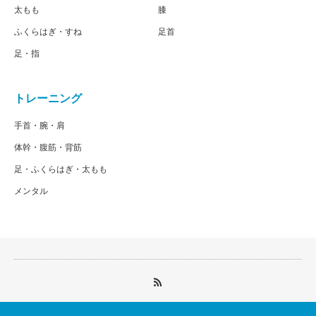
太もも
膝
ふくらはぎ・すね
足首
足・指
トレーニング
手首・腕・肩
体幹・腹筋・背筋
足・ふくらはぎ・太もも
メンタル