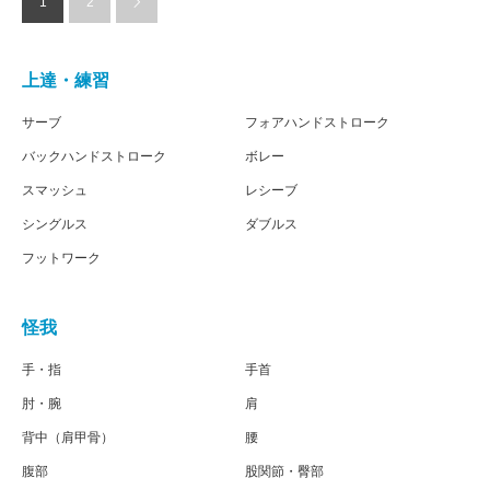
1
2
上達・練習
サーブ
フォアハンドストローク
バックハンドストローク
ボレー
スマッシュ
レシーブ
シングルス
ダブルス
フットワーク
怪我
手・指
手首
肘・腕
肩
背中（肩甲骨）
腰
腹部
股関節・臀部