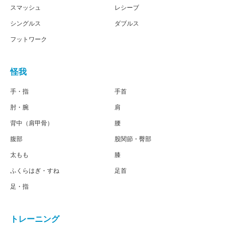
スマッシュ
レシーブ
シングルス
ダブルス
フットワーク
怪我
手・指
手首
肘・腕
肩
背中（肩甲骨）
腰
腹部
股関節・臀部
太もも
膝
ふくらはぎ・すね
足首
足・指
トレーニング