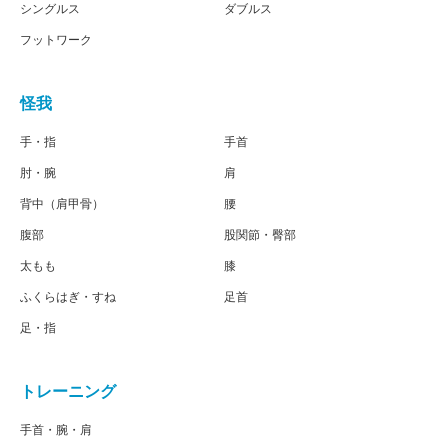
シングルス
ダブルス
フットワーク
怪我
手・指
手首
肘・腕
肩
背中（肩甲骨）
腰
腹部
股関節・臀部
太もも
膝
ふくらはぎ・すね
足首
足・指
トレーニング
手首・腕・肩