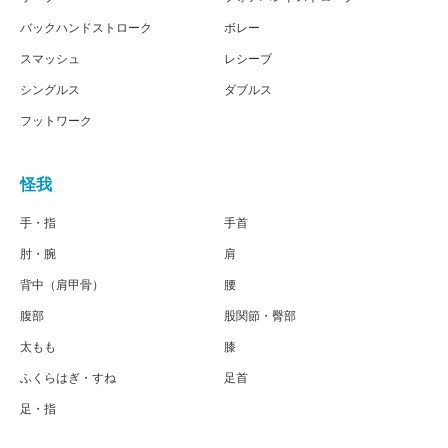
バックハンドストローク
ボレー
スマッシュ
レシーブ
シングルス
ダブルス
フットワーク
怪我
手・指
手首
肘・腕
肩
背中（肩甲骨）
腰
腹部
股関節・臀部
太もも
膝
ふくらはぎ・すね
足首
足・指