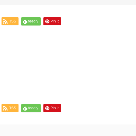
RSS
feedly
Pin it
RSS
feedly
Pin it