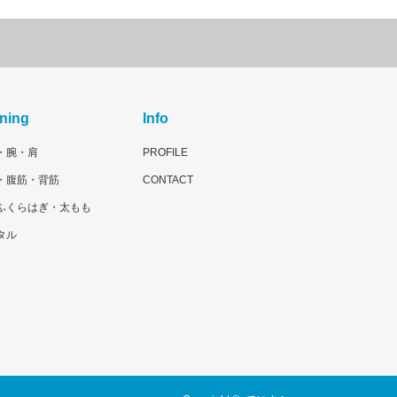
ining
Info
・腕・肩
PROFILE
・腹筋・背筋
CONTACT
ふくらはぎ・太もも
タル