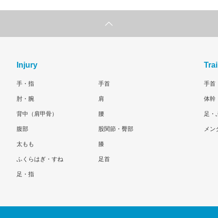
Injury
Tra
手・指
手首
手首
肘・腕
肩
体幹
背中（肩甲骨）
腰
足・
腹部
股関節・臀部
メン
太もも
膝
ふくらはぎ・すね
足首
足・指