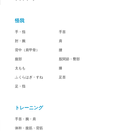
怪我
手・指
手首
肘・腕
肩
背中（肩甲骨）
腰
腹部
股関節・臀部
太もも
膝
ふくらはぎ・すね
足首
足・指
トレーニング
手首・腕・肩
体幹・腹筋・背筋