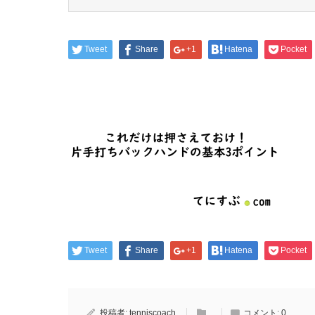
Tweet
Share
+1
Hatena
Pocket
Tweet
Share
+1
Hatena
Pocket
投稿者:
tenniscoach
コメント:
0