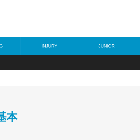
NG
INJURY
JUNIOR
基本