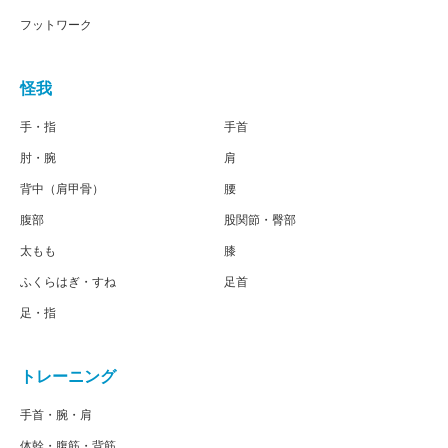
フットワーク
怪我
手・指
手首
肘・腕
肩
背中（肩甲骨）
腰
腹部
股関節・臀部
太もも
膝
ふくらはぎ・すね
足首
足・指
トレーニング
手首・腕・肩
体幹・腹筋・背筋