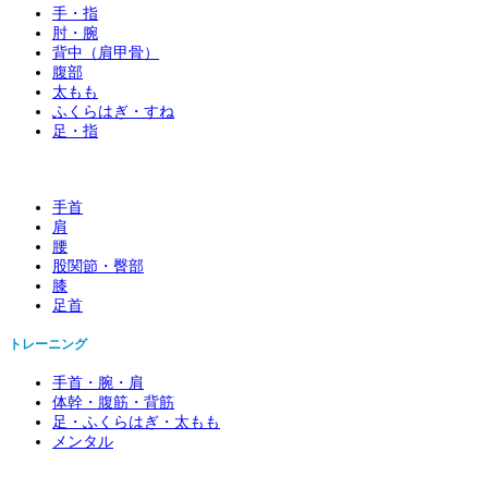
手・指
肘・腕
背中（肩甲骨）
腹部
太もも
ふくらはぎ・すね
足・指
手首
肩
腰
股関節・臀部
膝
足首
トレーニング
手首・腕・肩
体幹・腹筋・背筋
足・ふくらはぎ・太もも
メンタル