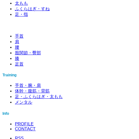
太もも
ふくらはぎ・すね
足・指
手首
肩
腰
股関節・臀部
膝
足首
Training
手首・腕・肩
体幹・腹筋・背筋
足・ふくらはぎ・太もも
メンタル
Info
PROFILE
CONTACT
RSS