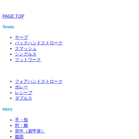
PAGE TOP
Tennis
サーブ
バックハンドストローク
スマッシュ
シングルス
フットワーク
フォアハンドストローク
ボレー
レシーブ
ダブルス
Injury
手・指
肘・腕
背中（肩甲骨）
腹部