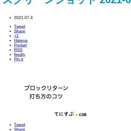
2021.07.4
Tweet
Share
+1
Hatena
Pocket
RSS
feedly
Pin it
Tweet
Share