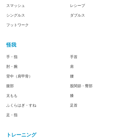
スマッシュ
レシーブ
シングルス
ダブルス
フットワーク
怪我
手・指
手首
肘・腕
肩
背中（肩甲骨）
腰
腹部
股関節・臀部
太もも
膝
ふくらはぎ・すね
足首
足・指
トレーニング