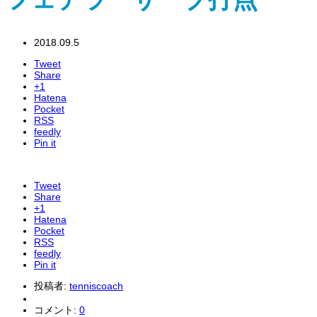
2018.09.5
Tweet
Share
+1
Hatena
Pocket
RSS
feedly
Pin it
Tweet
Share
+1
Hatena
Pocket
RSS
feedly
Pin it
投稿者:
tenniscoach
コメント:
0