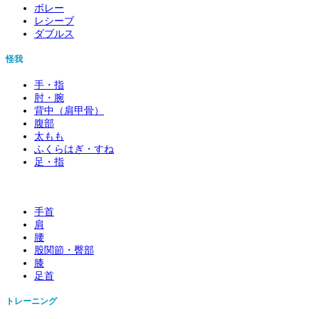
ボレー
レシーブ
ダブルス
怪我
手・指
肘・腕
背中（肩甲骨）
腹部
太もも
ふくらはぎ・すね
足・指
手首
肩
腰
股関節・臀部
膝
足首
トレーニング