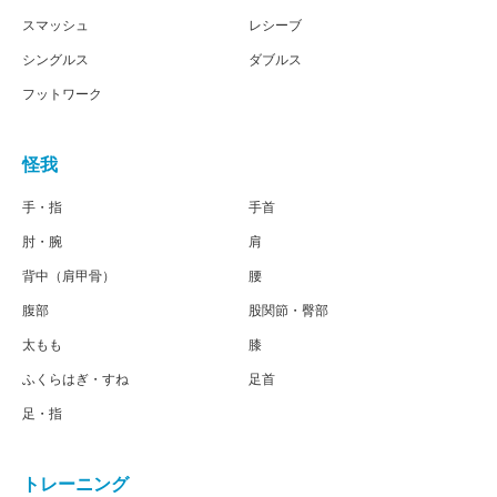
スマッシュ
レシーブ
シングルス
ダブルス
フットワーク
怪我
手・指
手首
肘・腕
肩
背中（肩甲骨）
腰
腹部
股関節・臀部
太もも
膝
ふくらはぎ・すね
足首
足・指
トレーニング