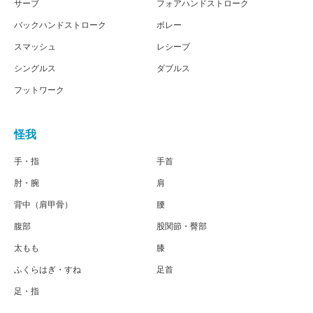
サーブ
フォアハンドストローク
バックハンドストローク
ボレー
スマッシュ
レシーブ
シングルス
ダブルス
フットワーク
怪我
手・指
手首
肘・腕
肩
背中（肩甲骨）
腰
腹部
股関節・臀部
太もも
膝
ふくらはぎ・すね
足首
足・指