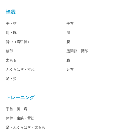
怪我
手・指
手首
肘・腕
肩
背中（肩甲骨）
腰
腹部
股関節・臀部
太もも
膝
ふくらはぎ・すね
足首
足・指
トレーニング
手首・腕・肩
体幹・腹筋・背筋
足・ふくらはぎ・太もも