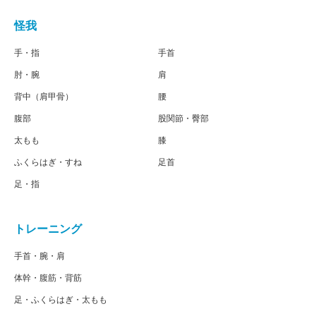
怪我
手・指
手首
肘・腕
肩
背中（肩甲骨）
腰
腹部
股関節・臀部
太もも
膝
ふくらはぎ・すね
足首
足・指
トレーニング
手首・腕・肩
体幹・腹筋・背筋
足・ふくらはぎ・太もも