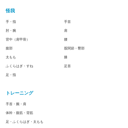
怪我
手・指
手首
肘・腕
肩
背中（肩甲骨）
腰
腹部
股関節・臀部
太もも
膝
ふくらはぎ・すね
足首
足・指
トレーニング
手首・腕・肩
体幹・腹筋・背筋
足・ふくらはぎ・太もも