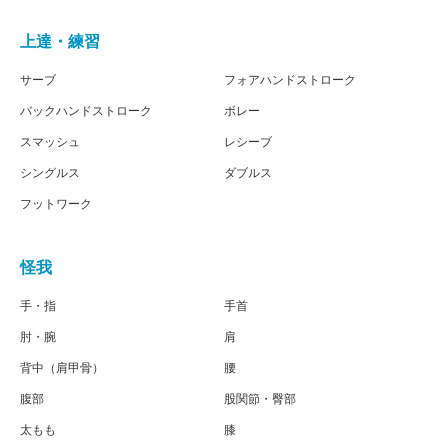
上達・練習
サーブ
フォアハンドストローク
バックハンドストローク
ボレー
スマッシュ
レシーブ
シングルス
ダブルス
フットワーク
怪我
手・指
手首
肘・腕
肩
背中（肩甲骨）
腰
腹部
股関節・臀部
太もも
膝